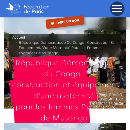
Navigation principale
Aller
au
Toggle 
contenu
FAIRE UN DON
principal
Accueil
République Démocratique Du Congo : Construction Et
Équipement D'une Maternité Pour Les Femmes
Pygmées De Mutongo
République Démocratique
du Congo :
construction et équipement
d'une maternité
pour les femmes Pygmées
de Mutongo