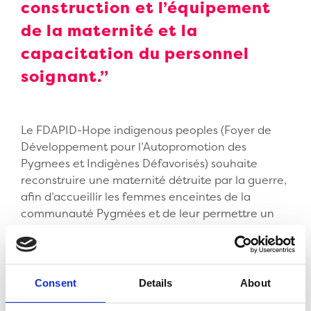
construction et l’équipement
de la maternité et la
capacitation du personnel
soignant.”
Le FDAPID-Hope indigenous peoples (Foyer de
Développement pour l’Autopromotion des
Pygmees et Indigènes Défavorisés) souhaite
reconstruire une maternité détruite par la guerre,
afin d’accueillir les femmes enceintes de la
communauté Pygmées et de leur permettre un
suivi régulier et un accès aux soins. Les femmes
Pygmées sont issues d’un groupe autochtone qui
connait une précarité grandissante. L’association
souhaite faire évoluer leurs droits tout en
Consent
Details
About
respectant les traditions et cultures locales.