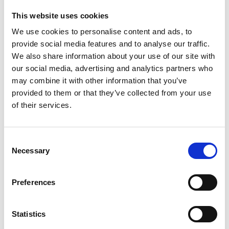
Aujourd’hui, de nombreuses femmes décèdent à
l’accouchement et la mortalité infantile est
This website uses cookies
également trop présente. En construisant une
We use cookies to personalise content and ads, to
maternité qui vise ces femmes vulnérables, un
provide social media features and to analyse our traffic.
accès aux soins via une équipe soignante formée
We also share information about your use of our site with
et professionnelle permettrait de limiter ces
our social media, advertising and analytics partners who
risques. Un travail de prévention et de
may combine it with other information that you’ve
sensibilisation à l’accouchement en clinique fait
provided to them or that they’ve collected from your use
également partie intégrante du projet. La
of their services.
maternité permet également aux femmes de
pouvoir s’y rendre facilement, en cas de suivi ou
d’urgence, car les routes de la région sont quasi
Consent
inexistantes et que les premiers établissements de
Necessary
Selection
santé alentours se situent à plus de 30km.
Preferences
Le partenaire : Le Foyer de
Développement pour
Statistics
l’Autopromotion des Pygmées