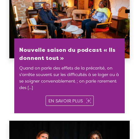
Nouvelle saison du podcast « Ils
donnent tout »
Quand on parle des effets de la précarité, on
s'arrête souvent sur les difficultés à se loger ou à
se soigner convenablement ; on parle rarement
des [...]
SUR NOUVELLE SAISON DU
EN SAVOIR PLUS