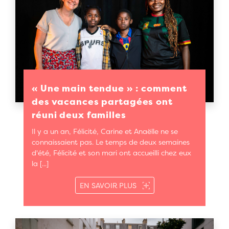
« Une main tendue » : comment
des vacances partagées ont
réuni deux familles
Il y a un an, Félicité, Carine et Anaëlle ne se
connaissaient pas. Le temps de deux semaines
d'été, Félicité et son mari ont accueilli chez eux
la [...]
SUR « UNE MAIN TENDUE 
EN SAVOIR PLUS