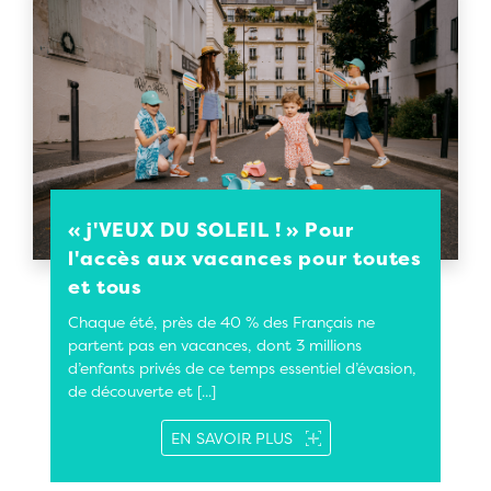
« j'VEUX DU SOLEIL ! » Pour
l'accès aux vacances pour toutes
et tous
Chaque été, près de 40 % des Français ne
partent pas en vacances, dont 3 millions
d’enfants privés de ce temps essentiel d’évasion,
de découverte et [...]
SUR « J&#039;VEUX DU S
EN SAVOIR PLUS