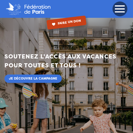
Navigation principale
Aller
au
Toggle 
contenu
FAIRE UN DON
principal
SOUTENEZ L'ACCÈS AUX VACANCES
POUR TOUTES ET TOUS !
JE DÉCOUVRE LA CAMPAGNE