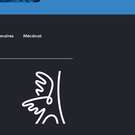
enaires
Mécénat