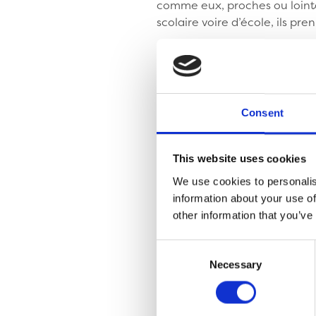
comme eux, proches ou lointa
scolaire voire d’école, ils pr
Quelques exemp
Consent
Inviter un enfant privé 
organiser des spectacles,
collecter du matériel sco
This website uses cookies
échanger des correspond
We use cookies to personalis
participer à des jumelag
information about your use of
other information that you’ve
Consent
Necessary
Selection
► P
Site 