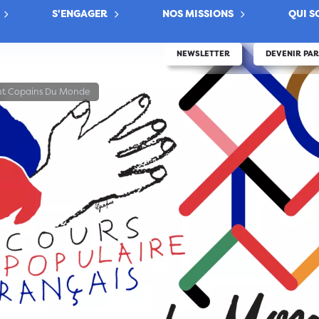
S'ENGAGER
NOS MISSIONS
QUI 
NEWSLETTER
DEVENIR PA
t Copains Du Monde