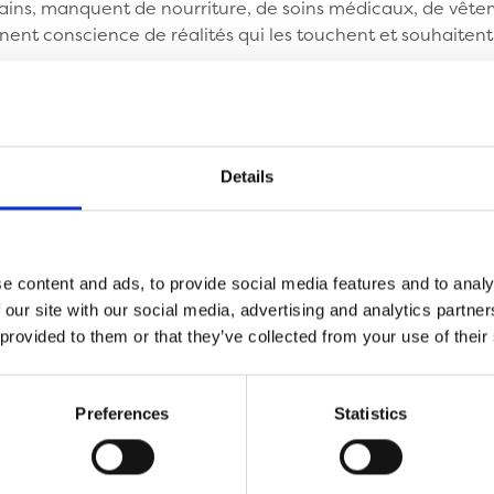
ins, manquent de nourriture, de soins médicaux, de vêtem
ennent conscience de réalités qui les touchent et souhaitent 
les d'actions
Details
de vacances à partager les siennes ;
 des expositions, des tombolas, des collectes au profit de p
laire ;
ances avec des enfants de pays où intervient le Secours 
e content and ads, to provide social media features and to analy
es d'écoles.
 our site with our social media, advertising and analytics partn
 provided to them or that they’ve collected from your use of their
Preferences
Statistics
OUR EN SAVOIR PLUS
web du mouvement Copain du Monde