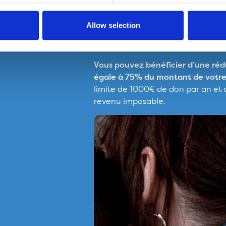
z-nous à
copaindumonde@secourspopparis.org
Allow selection
Vous pouvez bénéficier d’une réd
égale à 75% du montant de votr
limite de 1000€ de don par an et
revenu imposable.