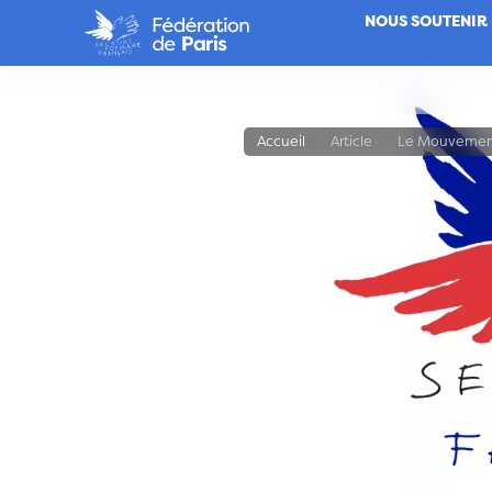
Aller
NOUS SOUTENIR
au
contenu
Navigation principale
principal
Accueil
Article
Le Mouvemen