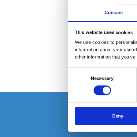
Consent
This website uses cookies
We use cookies to personalis
information about your use of
other information that you’ve
Pour tout savoir
Consent
C'est par ici !
Necessary
Selection
Deny