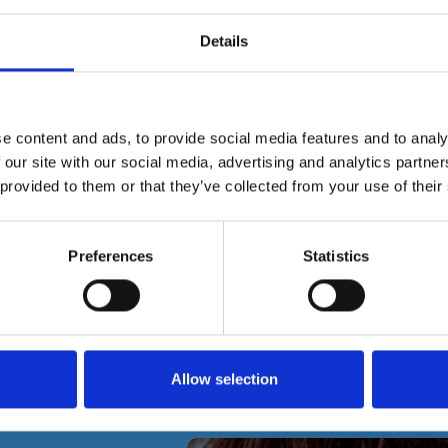
Details
e content and ads, to provide social media features and to analy
 our site with our social media, advertising and analytics partn
 provided to them or that they’ve collected from your use of their
 et découvrir le site de l'événe
Preferences
Statistics
Vous pouvez bénéficier d’une réd
égale à 75% du montant de votr
Allow selection
limite de 1000€ de don par an et
revenu imposable.