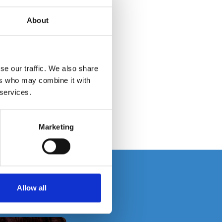
About
se our traffic. We also share
ers who may combine it with
 services.
ment
Marketing
uction d’impôt
e don
, dans la
Allow all
 de 20% de votre