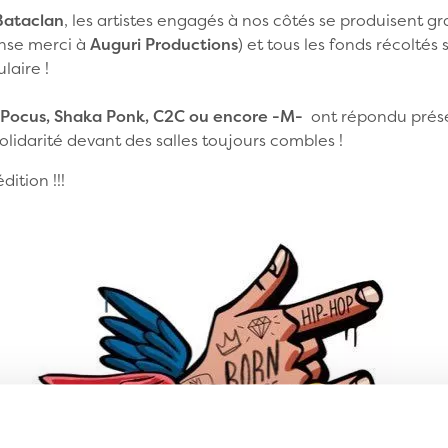
Bataclan
, les artistes engagés à nos côtés se produisent g
nse merci à
Auguri Productions
) et tous les fonds récoltés
laire !
Pocus, Shaka Ponk, C2C ou encore -M-
ont répondu présen
olidarité devant des salles toujours combles !
ition !!!