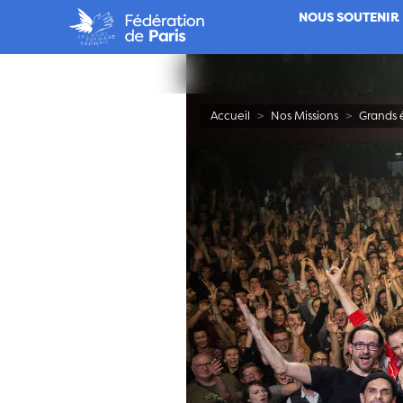
Aller
NOUS SOUTENIR
au
contenu
Navigation principale
principal
Accueil
Nos Missions
Grands 