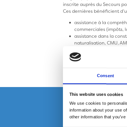
inscrite auprès du Secours p
Ces dernières bénéficient d
assistance à la compréhe
commerciales (impôts, log
assistance dans la const
naturalisation, CMU, AME,
assistance dans la rédac
Les permanences d'écrivains 
ceux du "point information" d
personnes accueillies dans l
Consent
This website uses cookies
We use cookies to personalis
information about your use of
other information that you’ve