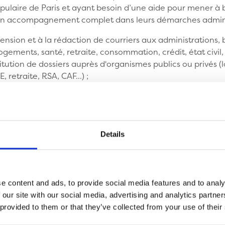
opulaire de Paris et ayant besoin d’une aide pour mener à 
’un accompagnement complet dans leurs démarches adminis
nsion et à la rédaction de courriers aux administrations,
ements, santé, retraite, consommation, crédit, état civil, f
itution de dossiers auprès d'organismes publics ou privés 
 retraite, RSA, CAF...) ;
tion de CV et lettres de motivation.
publics sont renforcées par l'action d'autres bénévoles d
e l'Espace solidarité Ramey, ou des ateliers informatiques,
eurs démarches de plus en plus souvent dématérialisées.
Details
Vous pouvez bénéficier d’une réd
e content and ads, to provide social media features and to analy
égale à 75% du montant de votr
 our site with our social media, advertising and analytics partn
limite de 1000€ de don par an et
 provided to them or that they’ve collected from your use of their
revenu imposable.