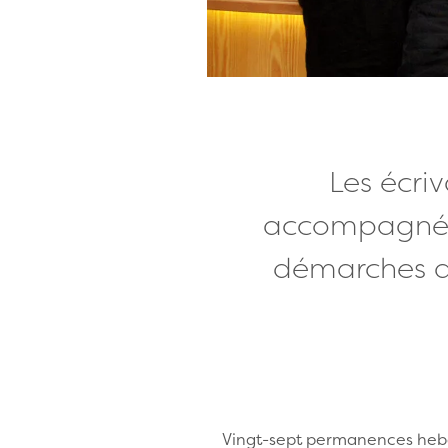
Les écri
accompagnées
démarches ad
Vingt-sept permanences hebdo