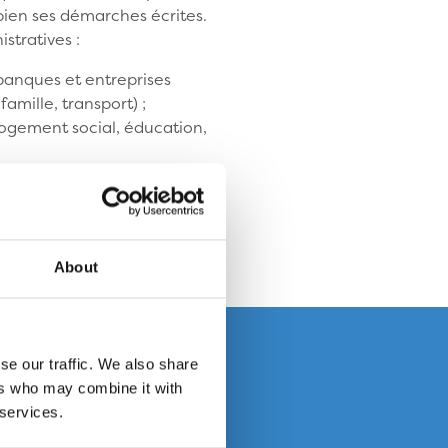
bien ses démarches écrites.
tratives :
 banques et entreprises
amille, transport) ;
(logement social, éducation,
u Secours Pop Paris, comme
 qui aident régulièrement les
About
uction d’impôt
se our traffic. We also share
e don
, dans la
ers who may combine it with
 de 20% de votre
 services.