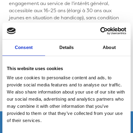
engagement au service de l'intérêt général,
accessible aux 16-25 ans (élargi à 30 ans aux
jeunes en situation de handicap), sans condition
de diplôme.
C'est une mission
indemnisée
, qui permet aux
jeunes gens engagés de gagner en confiance, en
Consent
Details
About
compétences et de prendre le temps de réfléchir
à leur avenir, tant citoyen que professionnel.
This website uses cookies
Si vous êtes intéressés vous-mêmes, ou si vous
We use cookies to personalise content and ads, to
avez dans votre entourage des jeunes filles ou
provide social media features and to analyse our traffic.
garçons susceptibles d'être intéressés et motivés,
We also share information about your use of our site with
toutes les candidatures seront à déposer
our social media, advertising and analytics partners who
directement sur le site du Service civique.
may combine it with other information that you’ve
provided to them or that they’ve collected from your use
of their services.